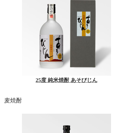
25度 純米焼酎 あそびじん
麦焼酎