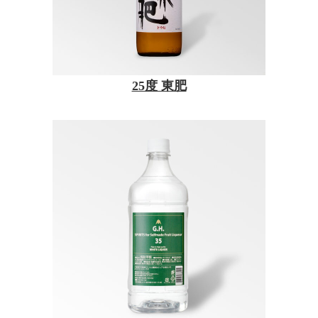
25度 東肥