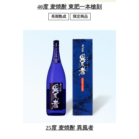
40度 麦焼酎 東肥一本槍刻
長期熟成
限定商品
25度 麦焼酎 異風者