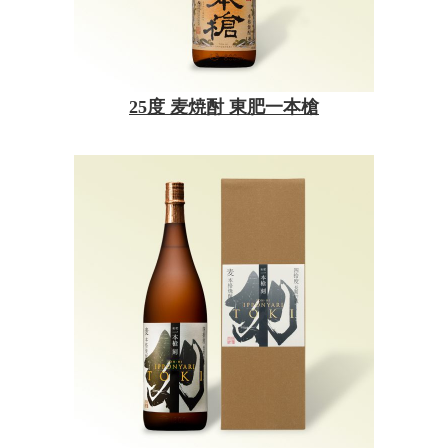
25度 麦焼酎 東肥一本槍