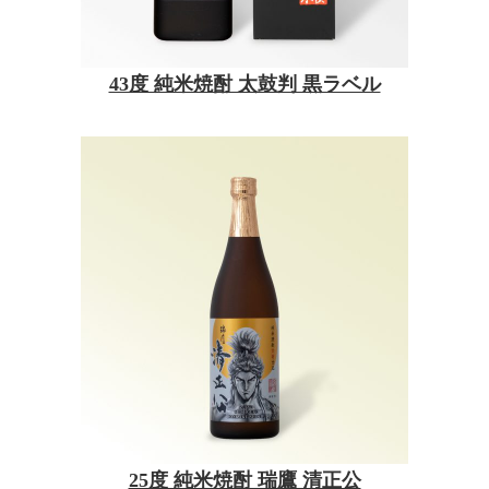
43度 純米焼酎 太鼓判 黒ラベル
25度 純米焼酎 瑞鷹 清正公