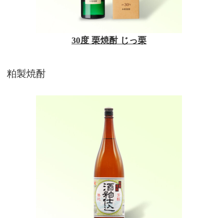
30度 栗焼酎 じっ栗
粕製焼酎