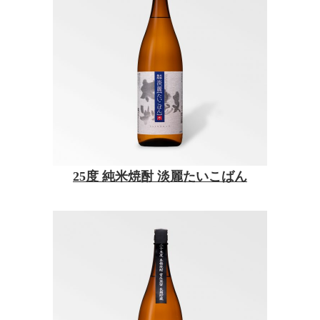
25度 純米焼酎 淡麗たいこばん