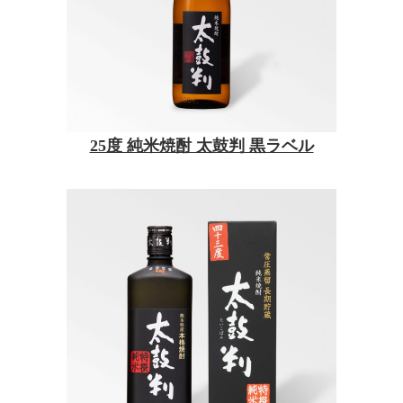
25度 純米焼酎 太鼓判 黒ラベル