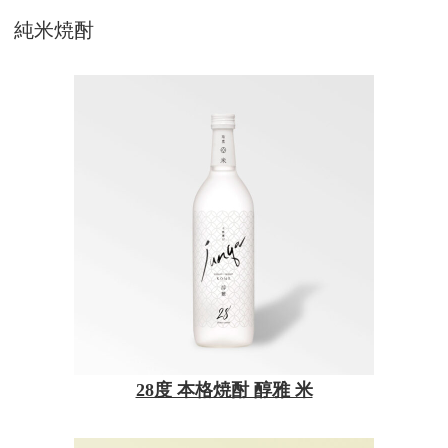
純米焼酎
28度 本格焼酎 醇雅 米