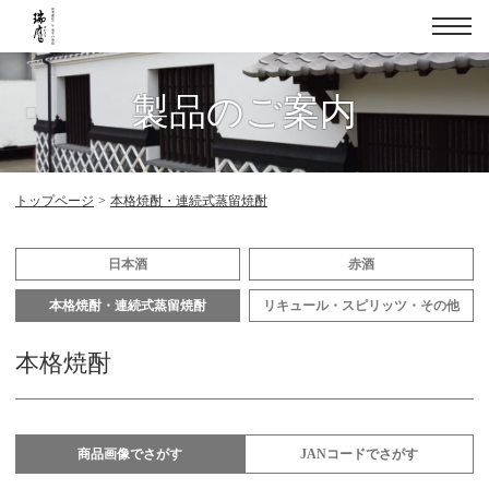
メ
ニュ
製品のご案内
トップページ
本格焼酎・連続式蒸留焼酎
日本酒
赤酒
本格焼酎・連続式蒸留焼酎
リキュール・スピリッツ・その他
本格焼酎
商品画像でさがす
JANコードでさがす