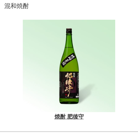
混和焼酎
焼酎 肥後守