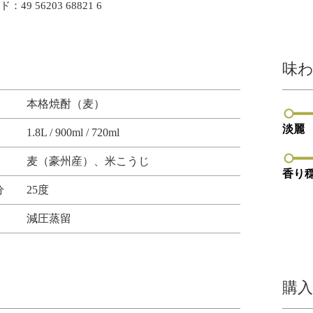
：49 56203 68821 6
味
本格焼酎（麦）
淡麗
1.8L / 900ml / 720ml
濃
麦（豪州産）、米こうじ
醇
香り
度：
香
分
25度
1/4
り
減圧蒸留
豊
か
度：
購
1/4