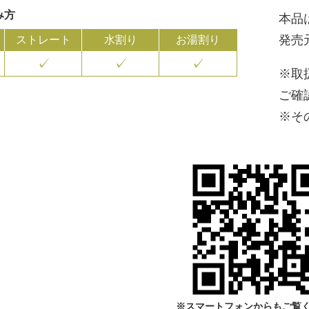
み方
本品
発売
ストレート
水割り
お湯割り
✓
✓
✓
※取
ご確
※そ
※スマートフォンからもご覧