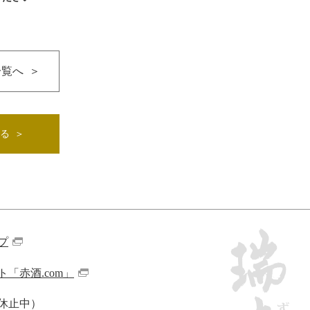
一覧へ
る
プ
「赤酒.com」
休止中）