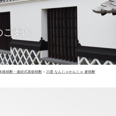
のご案内
本格焼酎・連続式蒸留焼酎
25度 なんじゃかんじゃ 麦焼酎