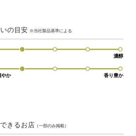
わいの目安
※当社製品基準による
濃醇
穏やか
香り豊か
入できるお店
（一部のみ掲載）