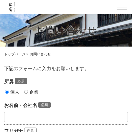
メ
ニュ
お問い合わせ
トップページ
お問い合わせ
下記のフォームに入力をお願いします。
所属
必須
個人
企業
お名前・会社名
必須
フリガナ
任意