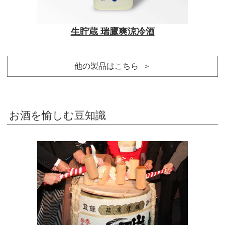
生貯蔵 瑞鷹爽涼冷酒
他の製品はこちら
お酒を愉しむ
豆知識