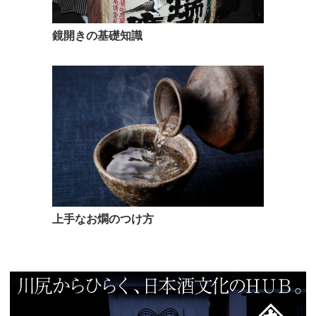
鏡開きの基礎知識
上手なお燗のつけ方