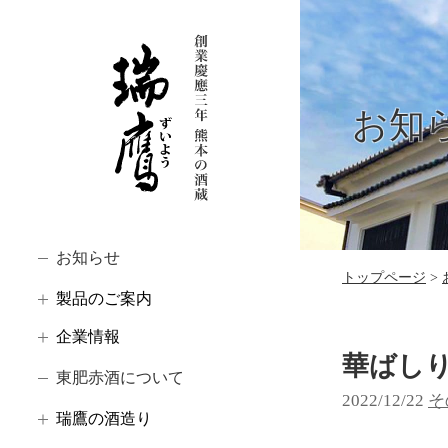
お知
お知らせ
トップページ
製品のご案内
企業情報
華ばしり
東肥赤酒について
2022/12/22
カ
そ
瑞鷹の酒造り
テ