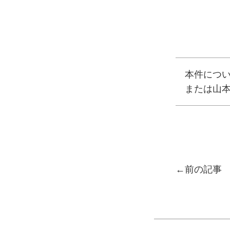
本件につい
または山
投稿ナ
前の記事