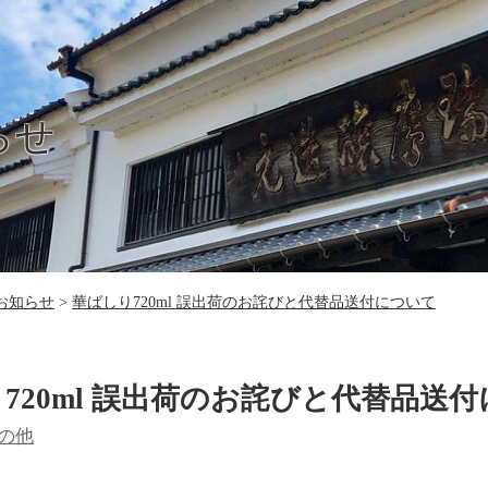
らせ
お知らせ
華ばしり720ml 誤出荷のお詫びと代替品送付について
720ml 誤出荷のお詫びと代替品送
の他