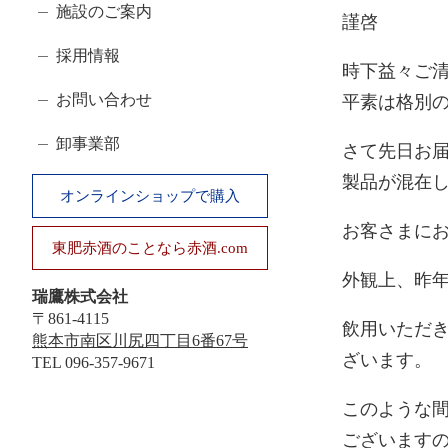
ゴ
施設のご案内
謹啓
リ
採用情報
時下益々ご
お問い合わせ
平素は格別
卸事業部
さて先日お
製品が混在
オンラインショップで購入
お客さまに
東肥赤酒のことなら赤酒.com
外観上、昨
瑞鷹株式会社
〒861-4115
飲用いただ
熊本市南区川尻四丁目6番67号
ざいます。
TEL
096-357-9671
このような
ございます