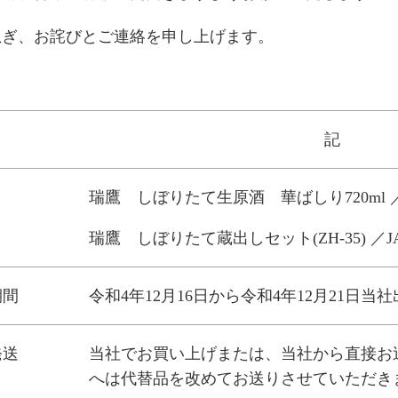
急ぎ、お詫びとご連絡を申し上げます。
記
瑞鷹 しぼりたて生原酒 華ばしり720ml ／ JAN
瑞鷹 しぼりたて蔵出しセット(ZH-35) ／JANコ
期間
令和4年12月16日から令和4年12月21日当
発送
当社でお買い上げまたは、当社から直接お
へは代替品を改めてお送りさせていただき