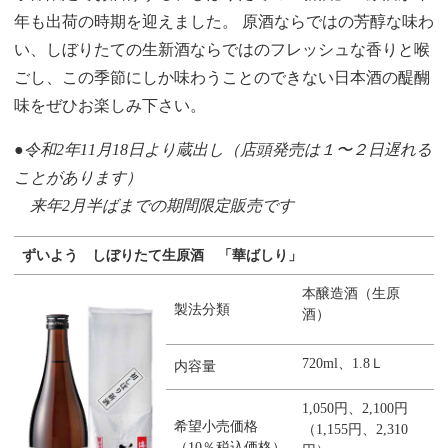
年も出荷の時期を迎えました。 原酒ならではの芳醇な味わ
い、しぼりたての生新酒ならではのフレッシュな香りと喉
ごし、この季節にしか味わうことのできない日本酒の醍醐
味をぜひお楽しみ下さい。
●令和2年11月18日より蔵出し（店頭発売は１〜２日遅れる
ことがあります）
来年2月半ばまでの期間限定販売です
ずいよう しぼりたて生原酒 「華ばしり」
本醸造酒（生原
製法分類
酒）
720ml、1.8Ｌ
内容量
1,050円、2,100円
希望小売価格
（1,155円、2,310
（10％税込価格）