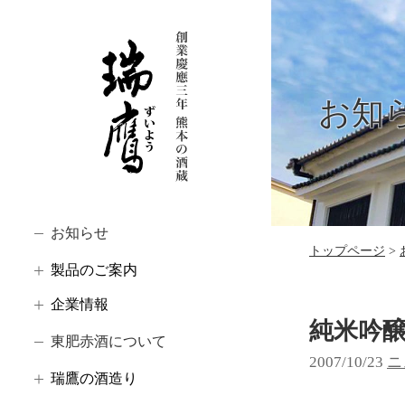
お知
お知らせ
トップページ
製品のご案内
企業情報
純米吟醸
東肥赤酒について
2007/10/23
カ
ニ
瑞鷹の酒造り
テ