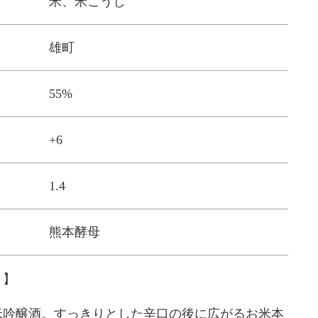
米、米こうじ
雄町
55%
+6
1.4
熊本酵母
。】
米吟醸酒。すっきりとした辛口の後に広がるお米本