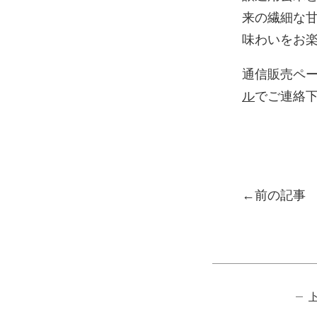
来の繊細な
味わいをお
通信販売ペ
ル
でご連絡
投稿ナ
前の記事