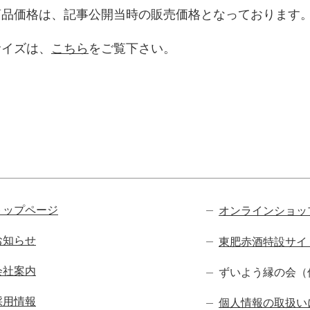
商品価格は、記事公開当時の販売価格となっております
サイズは、
こちら
をご覧下さい。
ビゲーション
トップページ
オンラインショッ
お知らせ
東肥赤酒特設サイト
会社案内
ずいよう縁の会（
採用情報
個人情報の取扱い