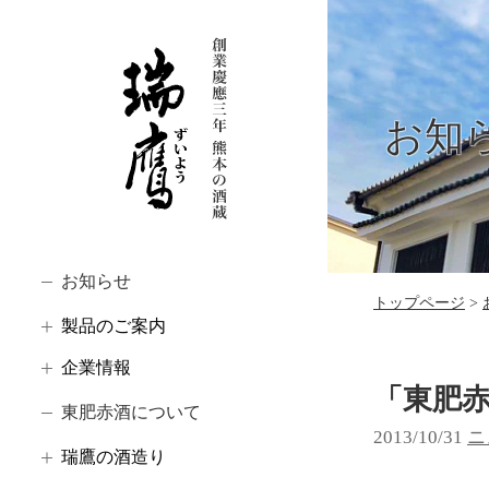
お知
お知らせ
トップページ
製品のご案内
企業情報
「東肥赤
東肥赤酒について
2013/10/31
カ
ニ
瑞鷹の酒造り
テ