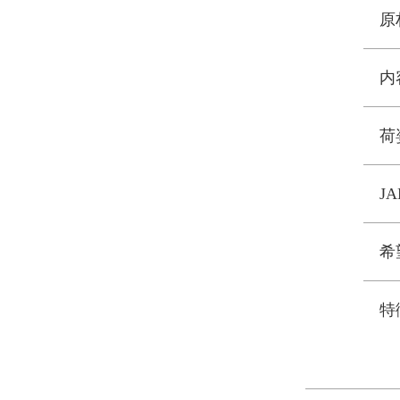
原
内
荷
J
希
特