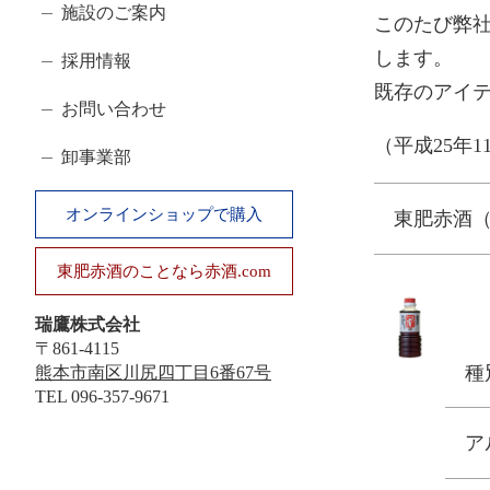
ゴ
施設のご案内
このたび弊社
リ
します。
採用情報
既存のアイ
お問い合わせ
（平成25年
卸事業部
オンラインショップで購入
東肥赤酒（
東肥赤酒のことなら赤酒.com
瑞鷹株式会社
〒861-4115
種
熊本市南区川尻四丁目6番67号
TEL
096-357-9671
ア