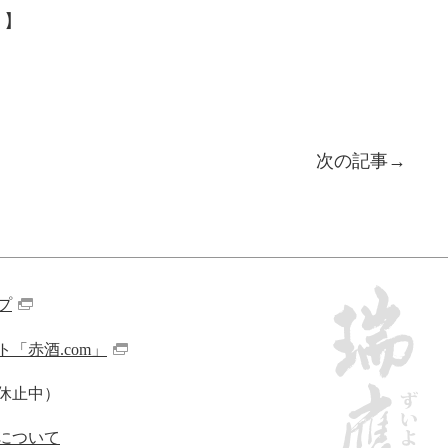
。】
次の記事
プ
「赤酒.com」
休止中）
について