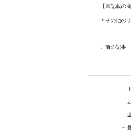
【※記載の
＊その他の
投稿ナ
前の記事