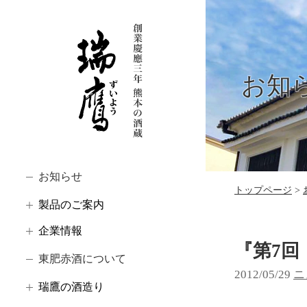
お知
お知らせ
トップページ
製品のご案内
企業情報
『第7
東肥赤酒について
2012/05/29
カ
ニ
瑞鷹の酒造り
テ